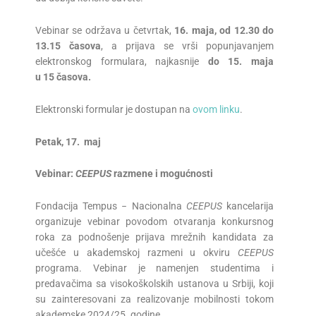
Vebinar se održava u četvrtak,
1
6
.
maja
, od
12.30
do
13.15
časova
, a prijava se vrši popunjavanjem
elektronskog formulara, najkasnije
do 15.
maja
u
15
časova.
Elektronski formular je dostupan na
ovom linku
.
Petak
, 17.
maj
Vebinar:
CEEPUS
razmene i mogućnosti
Fondacija Tempus − Nacionalna
CEEPUS
kancelarija
organizuje vebinar povodom otvaranja konkursnog
roka za podnošenje prijava mrežnih kandidata za
učešće u akademskoj razmeni u okviru
CEEPUS
programa. Vebinar je namenjen studentima i
predavačima sa visokoškolskih ustanova u Srbiji, koji
su zainteresovani za realizovanje mobilnosti tokom
akademske 2024/25. godine.