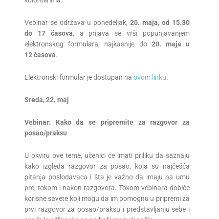
Vebinar se održava u ponedeljak,
20
.
maja
, od 15.30
do 17
časova
, a prijava se vrši popunjavanjem
elektronskog formulara, najkasnije do
20
.
maja
u
1
2
časova
.
Elektronski formular je dostupan na
ovom linku
.
Sreda
,
22.
maj
Vebinar: Kako da se pripremite za razgovor za
posao/praksu
U okviru ove teme, učenici će imati priliku da saznaju
kako izgleda razgovor za posao, koja su najčešća
pitanja poslodavaca i šta je važno da imaju na umu
pre, tokom i nakon razgovora. Tokom vebinara dobiće
korisne savete koji mogu da im pomognu u pripremi za
prvi razgovor za posao/praksu i predstavljanju sebe i