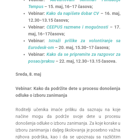
Tempus
–
15
.
maj
, 16−17
časova
;
Vebinar:
Kako da napišete dobar
CV
–
16
.
maj
,
12.30
−1
3.15
časova
;
Vebinar:
CEEPUS razmene i mogućnosti
–
17.
maj
,
16−17
časova
;
Vebinar:
Istraži prilike za volontiranje sa
Eurodesk-om
–
20. maj, 15.30−
17 časova
;
Vebinar:
Kako da se pripremite za razgovor za
posao/praksu
–
22
.
maj
,
12.30
−1
3.15
časova
.
Sreda
, 8.
maj
Vebinar:
Kako da podržite dete u procesu donošenja
odluke o izboru zanimanja
Roditelji učenika imaće priliku da saznaju na koje
načine mogu da podrže svoje dete u procesu
donošenja odluke o izboru zanimanja. Za koje korake u
izboru zanimanja i daljeg školovanja je posebno važna
njihova podrška, kao i da se upoznaju sa različitim