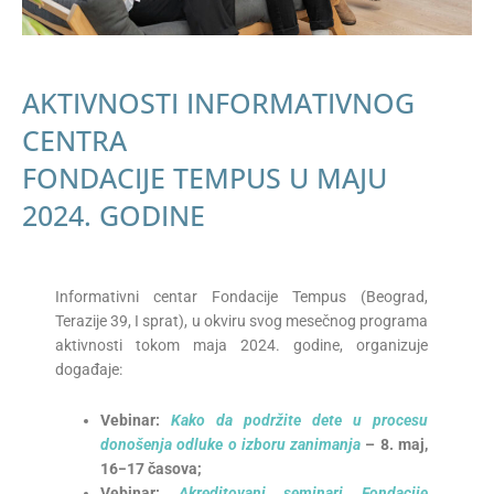
AKTIVNOSTI INFORMATIVNOG
CENTRA
FONDACIJE TEMPUS U MAJU
2024. GODINE
Informativni centar Fondacije Tempus (Beograd,
Terazije 39, I sprat), u okviru svog mesečnog programa
aktivnosti tokom maja 2024. godine, organizuje
događaje:
Vebinar:
Kako da podržite dete u procesu
donošenja odluke o izboru zanimanja
–
8
.
maj
,
16−17
časova
;
Vebinar:
Akreditovani seminari Fondacije