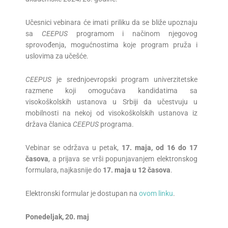
Učesnici vebinara će imati priliku da se bliže upoznaju
sa
CEEPUS
programom i načinom njegovog
sprovođenja, mogućnostima koje program pruža i
uslovima za učešće.
CEEPUS
je srednjoevropski program univerzitetske
razmene koji omogućava kandidatima sa
visokoškolskih ustanova u Srbiji da učestvuju u
mobilnosti na nekoj od visokoškolskih ustanova iz
država članica
CEEPUS
programa.
Vebinar se održava u petak,
17.
maja
, od 16 do 17
časova
, a prijava se vrši popunjavanjem elektronskog
formulara, najkasnije do
1
7
.
maja
u
12
časova
.
Elektronski formular je dostupan na
ovom linku
.
Ponedeljak
,
20. maj