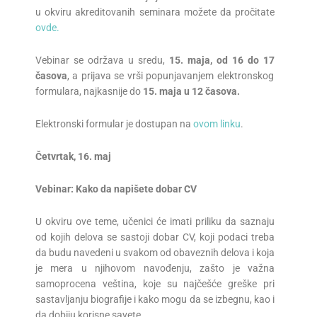
u okviru akreditovanih seminara možete da pročitate
ovde.
Vebinar se održava u sredu,
1
5
.
maj
a, od 16 do 17
časova
, a prijava se vrši popunjavanjem elektronskog
formulara, najkasnije do
15
.
maja u 1
2
časova.
Elektronski formular je dostupan na
ovom linku
.
Četvrtak
, 1
6
.
maj
Vebinar: Ka
k
o
da napišete dobar
CV
U okviru ove teme, učenici će imati priliku da saznaju
od kojih delova se sastoji dobar CV, koji podaci treba
da budu navedeni u svakom od obaveznih delova i koja
je mera u njihovom navođenju, zašto je važna
samoprocena veština, koje su najčešće greške pri
sastavljanju biografije i kako mogu da se izbegnu, kao i
da dobiju korisne savete.