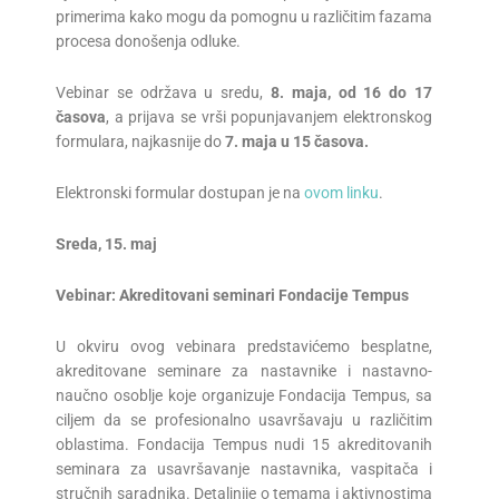
primerima kako mogu da pomognu u različitim fazama
procesa donošenja odluke.
Vebinar se održava u sredu,
8.
maja
,
od 16 do 17
časova
, a prijava se vrši popunjavanjem elektronskog
formulara, najkasnije
do
7
.
maja
u 1
5
časova.
Elektronski formular dostupan je na
ovom linku
.
Sreda, 1
5
.
maj
Vebinar:
Akreditovani seminari Fondacije Tempus
U okviru ovog vebinara predstavićemo besplatne,
akreditovane seminare za nastavnike i nastavno-
naučno osoblje koje organizuje Fondacija Tempus, sa
ciljem da se profesionalno usavršavaju u različitim
oblastima. Fondacija Tempus nudi 15 akreditovanih
seminara za usavršavanje nastavnika, vaspitača i
stručnih saradnika. Detaljnije o temama i aktivnostima