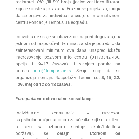
registraciji
OID
i/ili
PIC
broja (jedinstveni identifikatori
koji se koriste u prijavama Erazmus+ projekata), mogu
da se prijave za individualne sesije u Informativnom
centru Fondacije Tempus u Beogradu.
Individualne sesije se obavezno unapred dogovaraju u
jednom od raspoloživih termina, za šta je potrebno da
zainteresovani minimum dva dana unapred iskažu
interesovanje pozivom Info centru (011/3342-430,
opcija 1, 9‒17 časova) ili slanjem poruke na
adresu:
info@tempus.ac.rs
. Sesije mogu da se
organizuju i onlajn. Raspoloživi termini su:
8
, 1
5
,
22
.
i 2
9
.
maj
od 12 do 13 časova
.
Euroguidance
individualne konsultacije
Individualne konsultacije ‒ razgovori
sa psihologom/pedagogom za učenike koji su u dilemi
u vezi sa izborom srednje škole/fakulteta
održavaju se
onlajn ‒ utorkom od