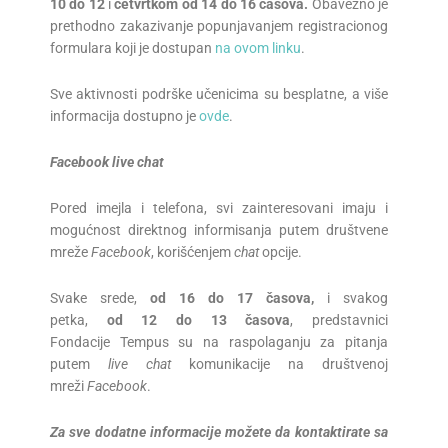
10 do 12
i
četvrtkom od 14 do 16 časova
.
Obavezno je
prethodno zakazivanje popunjavanjem registracionog
formulara koji je dostupan
na ovom linku
.
Sve aktivnosti podrške učenicima su besplatne, a više
informacija dostupno je
ovde
.
Facebook live chat
Pored imejla i telefona, svi zainteresovani imaju i
mogućnost direktnog informisanja putem društvene
mreže
Facebook
, korišćenjem
chat
opcije.
Svake srede,
od 16 do 17 časova,
i svakog
petka,
od 12 do 13 časova
, predstavnici
Fondacije Tempus su na raspolaganju za pitanja
putem
live chat
komunikacije na društvenoj
mreži
Facebook
.
Za sve dodatne informacije možete da kontaktirate sa