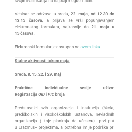
svojih kvalifikacija na najbolji mogući način.
Vebinar se održava u sredu,
22
.
maja
, od 12.30 do
13.15
časova
, a prijava se vrši popunjavanjem
elektronskog formulara, najkasnije do
21
.
maja
u
15 časova
.
Elektronski formular je dostupan na
ovom linku
.
Stalne aktivnosti tokom
maja
Sreda,
8
, 1
5
,
22
. i 2
9
.
maj
Praktične individualne sesije uživo:
Registracija
OID
i
PIC
broja
Predstavnici svih organizacija i institucija (škola,
predškolskih i visokoškolskih ustanova, nevladinih
organizacija…) koje planiraju da učestvuju prvi put
u Erazmus+ projektima, a potrebna im je podrška pri