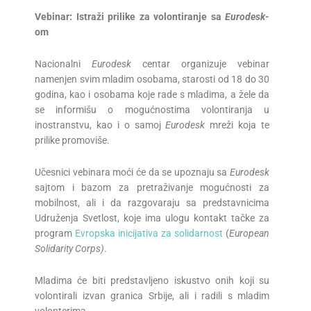
Vebinar:
Istraži prilike za volontiranje sa
Eurodesk
-
om
Nacionalni
Eurodesk
centar organizuje vebinar
namenjen svim mladim osobama, starosti od 18 do 30
godina, kao i osobama koje rade s mladima, a žele da
se informišu o mogućnostima volontiranja u
inostranstvu, kao i o samoj
Eurodesk
mreži koja te
prilike promoviše.
Učesnici vebinara moći će da se upoznaju sa
Eurodesk
sajtom i bazom za pretraživanje mogućnosti za
mobilnost, ali i da razgovaraju sa predstavnicima
Udruženja Svetlost, koje ima ulogu kontakt tačke za
program
Evropska inicijativa za solidarnost
(
European
Solidarity Corps)
.
Mladima će biti predstavljeno iskustvo onih koji su
volontirali izvan granica Srbije, ali i radili s mladim
volonterima.