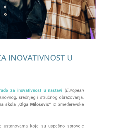
ZA INOVATIVNOST U
ade za inovativnost u nastavi
(
European
snovnog, srednjeg i stručnog obrazovanja.
na škola
„
Olga Milošević”
iz Smederevske
 se ustanovama koje su uspešno sprovele