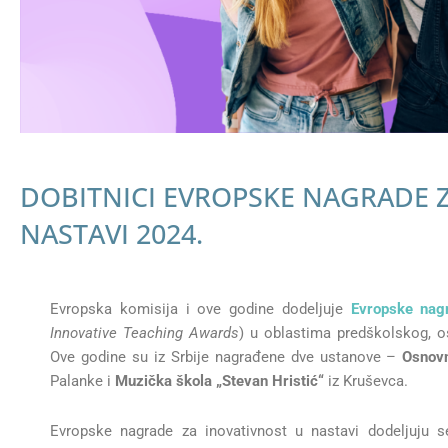
DOBITNICI EVROPSKE NAGRADE 
NASTAVI 2024.
Evropska komisija i ove godine dodeljuje
Evropske nagr
Innovative Teaching Awards
) u oblastima predškolskog, o
Ove godine su iz Srbije nagrađene dve ustanove –
Osnov
Palanke i
Muzička škola „Stevan Hristić“
iz Kruševca.
Evropske nagrade za inovativnost u nastavi dodeljuju