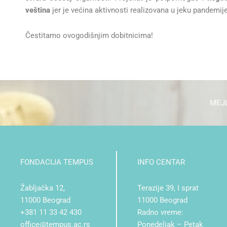
veština
jer je većina aktivnosti realizovana u jeku pandemij
Čestitamo ovogodišnjim dobitnicima!
MEJL
FONDACIJA TEMPUS
INFO CENTAR
Žabljačka 12,
Terazije 39, I sprat
11000 Beograd
11000 Beograd
+381 11 33 42 430
Radno vreme:
office@tempus.ac.rs
Ponedeljak – Petak