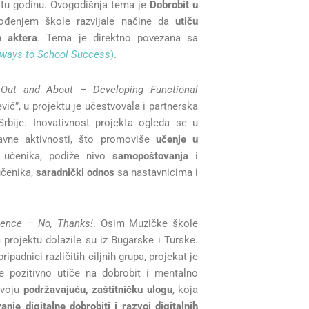
 tu godinu. Ovogodišnja tema je
Dobrobit u
vođenjem škole razvijale načine da
utiču
h aktera
. Tema je direktno povezana sa
ways to School Success
)
.
t
Out and About – Developing Functional
ić”, u projektu je učestvovala i partnerska
 Srbije. Inovativnost projekta ogleda se u
vne aktivnosti, što promoviše
učenje u
učenika, podiže nivo
samopoštovanja
i
čenika,
saradnički odnos
sa nastavnicima i
lence – No, Thanks!
. Osim Muzičke škole
projektu dolazile su iz Bugarske i Turske.
padnici različitih ciljnih grupa, projekat je
je pozitivno utiče na dobrobit i mentalno
svoju
podržavajuću, zaštitničku ulogu
, koja
anje digitalne dobrobiti i razvoj digitalnih