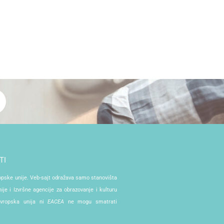
TI
ropske unije. Veb-sajt odražava samo stanovišta
je i Izvršne agencije za obrazovanje i kulturu
Evropska unija ni
EACEA
ne mogu smatrati