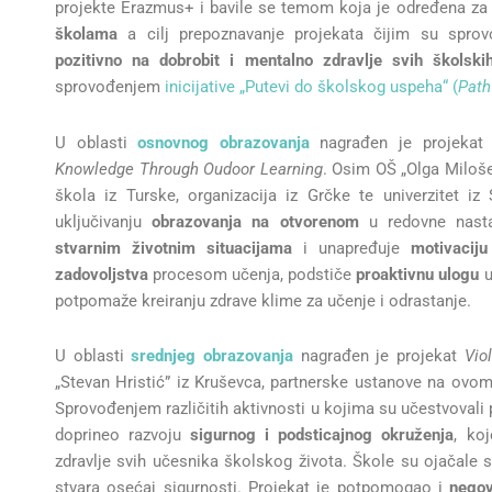
projekte Erazmus+ i bavile se temom koja je određena za
školama
a cilj prepoznavanje projekata čijim su spro
pozitivno na dobrobit i mentalno zdravlje svih školski
sprovođenjem
inicijative „Putevi do školskog uspeha“ (
Path
U oblasti
osnovnog obrazovanja
nagrađen je projeka
Knowledge Through Oudoor Learning
. Osim OŠ „Olga Milošev
škola iz Turske, organizacija iz Grčke te univerzitet iz
uključivanju
obrazovanja na otvorenom
u redovne nasta
stvarnim životnim situacijama
i unapređuje
motivaciju
zadovoljstva
procesom učenja, podstiče
proaktivnu ulogu
u
potpomaže kreiranju zdrave klime za učenje i odrastanje.
U oblasti
srednjeg obrazovanja
nagrađen je projekat
Vio
„Stevan Hristić” iz Kruševca, partnerske ustanove na ovom 
Sprovođenjem različitih aktivnosti u kojima su učestvovali pri
doprineo razvoju
sigurnog i podsticajnog okruženja
, ko
zdravlje svih učesnika školskog života. Škole su ojačale 
stvara osećaj sigurnosti. Projekat je potpomogao i
negov