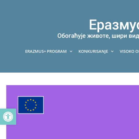
Pređi
na
sadržaj
ERAZMUS+ PROGRAM
KONKURISANJE
VISOKO 
Open toolbar