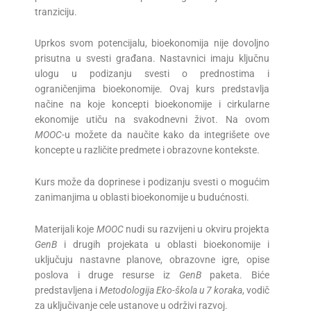
tranziciju.
Uprkos svom potencijalu, bioekonomija nije dovoljno
prisutna u svesti građana. Nastavnici imaju ključnu
ulogu u podizanju svesti o prednostima i
ograničenjima bioekonomije. Ovaj kurs predstavlja
načine na koje koncepti bioekonomije i cirkularne
ekonomije utiču na svakodnevni život. Na ovom
MOOC
-u možete da naučite kako da integrišete ove
koncepte u različite predmete i obrazovne kontekste.
Kurs može da doprinese i podizanju svesti o mogućim
zanimanjima u oblasti bioekonomije u budućnosti.
Materijali koje
MOOC
nudi su razvijeni u okviru projekta
GenB
i drugih projekata u oblasti bioekonomije i
uključuju nastavne planove, obrazovne igre, opise
poslova i druge resurse iz
GenB
paketa. Biće
predstavljena i
Metodologija Eko-škola u 7 koraka
, vodič
za uključivanje cele ustanove u održivi razvoj.