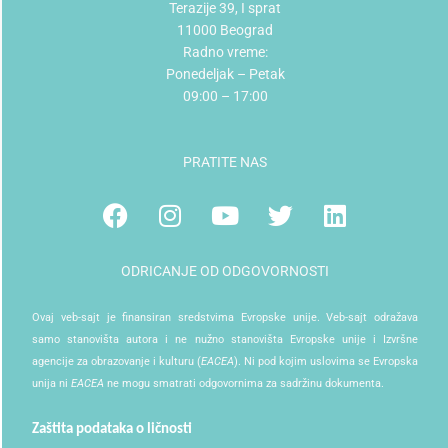
Terazije 39, I sprat
11000 Beograd
Radno vreme:
Ponedeljak – Petak
09:00 – 17:00
PRATITE NAS
Facebook
Instagram
Youtube
Twitter
Linkedin
ODRICANJE OD ODGOVORNOSTI
Ovaj veb-sajt je finansiran sredstvima Evropske unije. Veb-sajt odražava
samo stanovišta autora i ne nužno stanovišta Evropske unije i Izvršne
agencije za obrazovanje i kulturu (
EACEA
). Ni pod kojim uslovima se Evropska
unija ni
EACEA
ne mogu smatrati odgovornima za sadržinu dokumenta.
Zaštita podataka o ličnosti