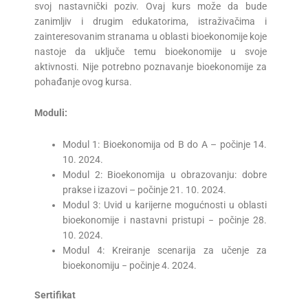
svoj nastavnički poziv. Ovaj kurs može da bude
zanimljiv i drugim edukatorima, istraživačima i
zainteresovanim stranama u oblasti bioekonomije koje
nastoje da uključe temu bioekonomije u svoje
aktivnosti. Nije potrebno poznavanje bioekonomije za
pohađanje ovog kursa.
Moduli:
Modul 1: Bioekonomija od B do A – počinje 14.
10. 2024.
Modul 2: Bioekonomija u obrazovanju: dobre
prakse i izazovi – počinje 21. 10. 2024.
Modul 3: Uvid u karijerne mogućnosti u oblasti
bioekonomije i nastavni pristupi − počinje 28.
10. 2024.
Modul 4: Kreiranje scenarija za učenje za
bioekonomiju − počinje 4. 2024.
Sertifikat