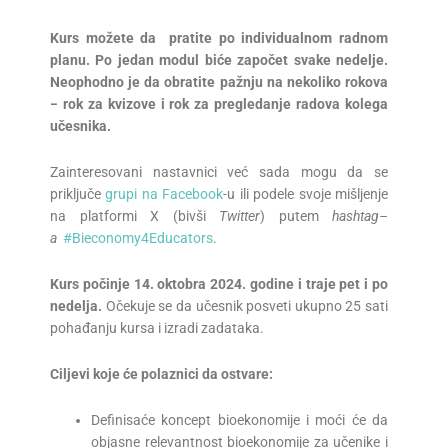
Kurs možete da pratite po individualnom radnom
planu. Po jedan modul biće započet svake nedelje.
Neophodno je da obratite pažnju na nekoliko rokova
−
rok za kvizove i rok za pregledanje radova kolega
učesnika.
Zainteresovani nastavnici već sada mogu da se
priključe
grupi na Facebook
-u ili podele svoje mišljenje
na platformi X (bivši
T
witter
) putem
hashtag
–
a
#Bieconomy4Educators
.
Kurs počinje 14. oktobra 2024. godine i traje pet i po
nedelja.
Očekuje se da učesnik posveti ukupno 25 sati
pohađanju kursa i izradi zadataka.
Ciljevi koje će polaznici da ostvare:
Definisaće koncept bioekonomije i moći će da
objasne relevantnost bioekonomije za učenike i