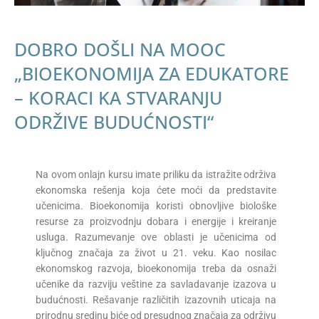
DOBRO DOŠLI NA MOOC
„BIOEKONOMIJA ZA EDUKATORE
– KORACI KA STVARANJU
ODRŽIVE BUDUĆNOSTI“
Na ovom onlajn kursu imate priliku da istražite održiva
ekonomska rešenja koja ćete moći da predstavite
učenicima. Bioekonomija koristi obnovljive biološke
resurse za proizvodnju dobara i energije i kreiranje
usluga. Razumevanje ove oblasti je učenicima od
ključnog značaja za život u 21. veku. Kao nosilac
ekonomskog razvoja, bioekonomija treba da osnaži
učenike da razviju veštine za savladavanje izazova u
budućnosti. Rešavanje različitih izazovnih uticaja na
prirodnu sredinu biće od presudnog značaja za održivu