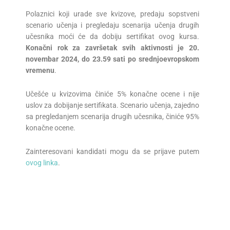
Polaznici koji urade sve kvizove, predaju sopstveni
scenario učenja i pregledaju scenarija učenja drugih
učesnika moći će da dobiju sertifikat ovog kursa.
Konačni rok za završetak svih aktivnosti je 20.
novembar 2024, do 23.59 sati po srednjoevropskom
vremenu
.
Učešće u kvizovima činiće 5% konačne ocene i nije
uslov za dobijanje sertifikata. Scenario učenja, zajedno
sa pregledanjem scenarija drugih učesnika, činiće 95%
konačne ocene.
Zainteresovani kandidati mogu da se prijave putem
ovog linka
.