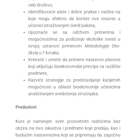
celo društvo;
Identifikovaće alate i dobre prakse i načine na
koje mogu efektno da koriste ove resurse u
učionici istraživanjem
GenB
paketa;
Upoznaće se sa održivim primerima i
mogućnostima za podizanje ekološke svesti u
svojoj ustanovi primenom
Metodologije Eko-
škola u 7 koraka
;
Kreiraće i umeće da primene nastavne planove
koji uključuju bioekonomske principe za različite
predmete;
Razviće strategije za predstavljanje karijernih
mogućnosti u oblasti bioekonomije učenicima
analiziranjem svedočenja stručnjaka.
Preduslovi
Kurs je namenjen svim prosvetnim radnicima bez
obzira na nivo iskustva i predmete koje predaju, kao i
budućim nastavnicima koji se pripremaju da započnu