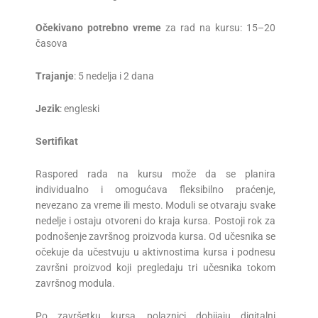
Očekivano potrebno vreme
za rad na kursu: 15–20
časova
Trajanje
: 5 nedelja i 2 dana
Jezik
: engleski
Sertifikat
Raspored rada na kursu može da se planira
individualno i omogućava fleksibilno praćenje,
nevezano za vreme ili mesto. Moduli se otvaraju svake
nedelje i ostaju otvoreni do kraja kursa. Postoji rok za
podnošenje završnog proizvoda kursa. Od učesnika se
očekuje da učestvuju u aktivnostima kursa i podnesu
završni proizvod koji pregledaju tri učesnika tokom
završnog modula.
Po završetku kursa, polaznici dobijaju digitalni