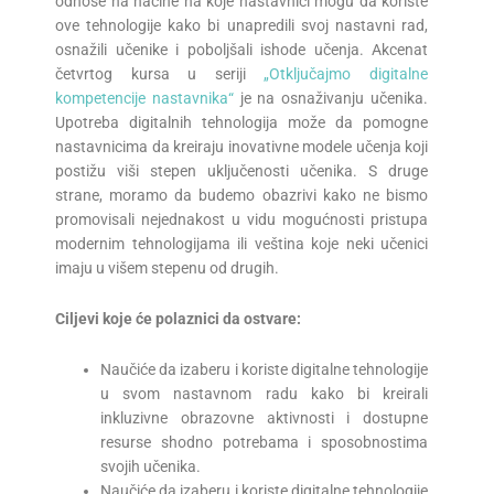
odnose na načine na koje nastavnici mogu da koriste
ove tehnologije kako bi unapredili svoj nastavni rad,
osnažili učenike i poboljšali ishode učenja. Akcenat
četvrtog kursa u seriji
„Otključajmo digitalne
kompetencije nastavnika“
je na osnaživanju učenika.
Upotreba digitalnih tehnologija može da pomogne
nastavnicima da kreiraju inovativne modele učenja koji
postižu viši stepen uključenosti učenika. S druge
strane, moramo da budemo obazrivi kako ne bismo
promovisali nejednakost u vidu mogućnosti pristupa
modernim tehnologijama ili veština koje neki učenici
imaju u višem stepenu od drugih.
Ciljevi koje će polaznici da ostvare:
Naučiće da izaberu i koriste digitalne tehnologije
u svom nastavnom radu kako bi kreirali
inkluzivne obrazovne aktivnosti i dostupne
resurse shodno potrebama i sposobnostima
svojih učenika.
Naučiće da izaberu i koriste digitalne tehnologije