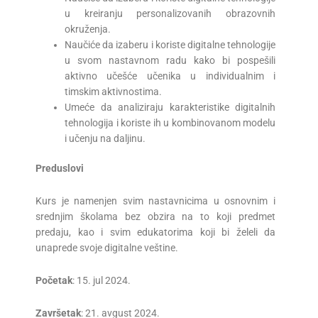
u kreiranju personalizovanih obrazovnih
okruženja.
Naučiće da izaberu i koriste digitalne tehnologije
u svom nastavnom radu kako bi pospešili
aktivno učešće učenika u individualnim i
timskim aktivnostima.
Umeće da analiziraju karakteristike digitalnih
tehnologija i koriste ih u kombinovanom modelu
i učenju na daljinu.
Preduslovi
Kurs je namenjen svim nastavnicima u osnovnim i
srednjim školama bez obzira na to koji predmet
predaju, kao i svim edukatorima koji bi želeli da
unaprede svoje digitalne veštine.
Početak
: 15. jul 2024.
Završetak
: 21. avgust 2024.