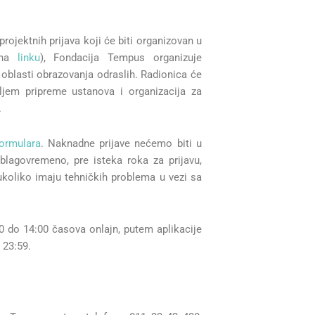
jektnih prijava koji će biti organizovan u
na
linku
), Fondacija Tempus organizuje
 oblasti obrazovanja odraslih. Radionica će
ljem pripreme ustanova i organizacija za
.
formulara
. Naknadne prijave nećemo biti u
agovremeno, pre isteka roka za prijavu,
ukoliko imaju tehničkih problema u vezi sa
 do 14:00 časova onlajn, putem aplikacije
 23:59.