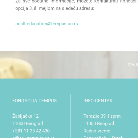
Za sve dodatne informacije, možete kontaktirati Fondac
opcija 3, ili mejlom na sledeću adresu:
adult-education@tempus.ac.rs
MEJL
FONDACIJA TEMPUS
INFO CENTAR
Žabljačka 12,
Terazije 39, I sprat
11000 Beograd
11000 Beograd
+381 11 33 42 430
Radno vreme: