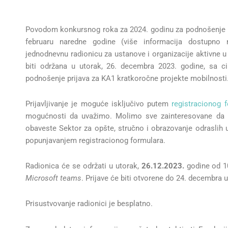
Povodom konkursnog roka za 2024. godinu za podnošenje pro
februaru naredne godine (više informacija dostupno 
jednodnevnu radionicu za ustanove i organizacije aktivne u
biti održana u utorak, 26. decembra 2023. godine, sa ci
podnošenje prijava za KA1 kratkoročne projekte mobilnosti
Prijavljivanje je moguće isključivo putem
registracionog 
mogućnosti da uvažimo. Molimo sve zainteresovane da bl
obaveste Sektor za opšte, stručno i obrazovanje odraslih 
popunjavanjem registracionog formulara.
Radionica će se održati u utorak,
26.12.2023.
godine od 10
Microsoft
teams
. Prijave će biti otvorene do 24. decembra u
Prisustvovanje radionici je besplatno.