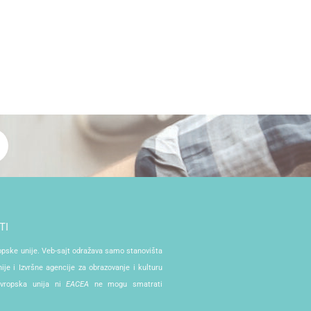
TI
ropske unije. Veb-sajt odražava samo stanovišta
je i Izvršne agencije za obrazovanje i kulturu
Evropska unija ni
EACEA
ne mogu smatrati