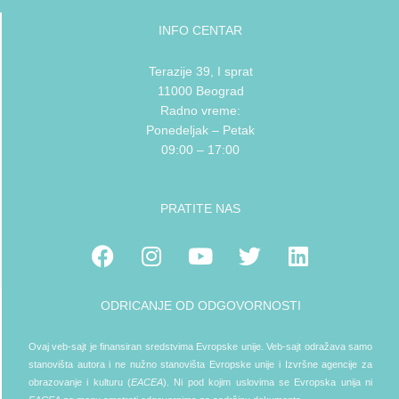
INFO CENTAR
Terazije 39, I sprat
11000 Beograd
Radno vreme:
Ponedeljak – Petak
09:00 – 17:00
PRATITE NAS
Facebook
Instagram
Youtube
Twitter
Linkedin
ODRICANJE OD ODGOVORNOSTI
Ovaj veb-sajt je finansiran sredstvima Evropske unije. Veb-sajt odražava samo
stanovišta autora i ne nužno stanovišta Evropske unije i Izvršne agencije za
obrazovanje i kulturu (
EACEA
). Ni pod kojim uslovima se Evropska unija ni