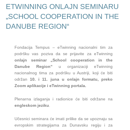
ETWINNING ONLAJN SEMINARU
„SCHOOL COOPERATION IN THE
DANUBE REGION“
Fondacija Tempus – eTwinning nacionalni tim za
podršku vas poziva da se prijavite za eTwinning
onlajn seminar „School cooperation in the
Danube Region“
u organizaciji eTwinning
nacionalnog tima za podršku u Austriji, koji će biti
održan
10. i 11. juna
u onlajn formatu
, preko
Zoom aplikacije i eTwinning portala.
Plenarna izlaganja i radionice će biti održane na
engleskom jeziku
.
Učesnici seminara će imati prilike da se upoznaju sa
evropskim strategijama za Dunavsku regiju i za