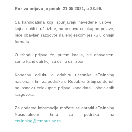
Rok za prijavu je
pet
ak
, 2
1
.
05
.202
1
,
u
23:59.
Sa kandidatima koji ispunjavaju navedene uslove i
koji su ušli u uži izbor, na osnovu celokupne prijave,
biće obavljen razgovor na engleskom jeziku u onlajn
formatu.
O ishodu prijave će, putem imejla, biti obavešteni
samo kandidati koji su ušli u uži izbor.
Konačnu odluku o odabiru učesnika eTwinning
nacionalni tim za podršku u Republici Srbiji će doneti
na osnovu celokupne prijave kandidata i obavljenih
razgovora.
Za dodatne informacije možete se obratiti eTwinning
Nacionalnom timu za podršku na
etwinning@tempus.ac.rs
.