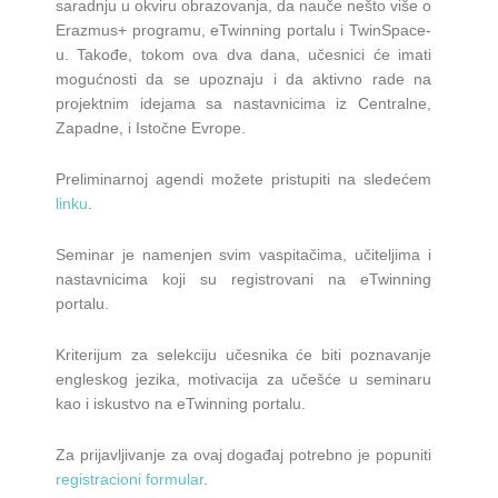
saradnju u okviru obrazovanja, da nauče nešto više o
Erazmus+ programu, eTwinning portalu i TwinSpace-
u. Takođe, tokom ova dva dana, učesnici će imati
mogućnosti da se upoznaju i da aktivno rade na
projektnim idejama sa nastavnicima iz Centralne,
Zapadne, i Istočne Evrope.
Preliminarnoj agendi možete pristupiti na sledećem
linku
.
Seminar je namenjen svim vaspitačima, učiteljima i
nastavnicima koji su registrovani na eTwinning
portalu.
Kriterijum za selekciju učesnika će biti poznavanje
engleskog jezika, motivacija za učešće u seminaru
kao i iskustvo na eTwinning portalu.
Za prijavljivanje za ovaj događaj potrebno je popuniti
registracioni formular
.