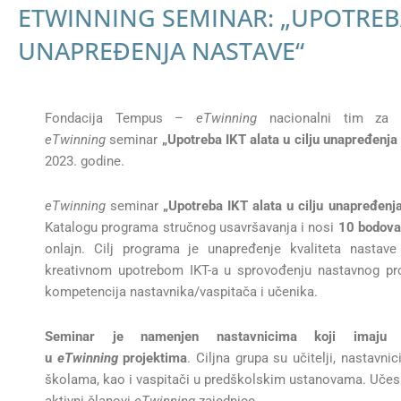
ETWINNING SEMINAR: „UPOTREBA
UNAPREĐENJA NASTAVE“
Fondacija Tempus –
eTwinning
nacionalni tim za po
eTwinning
seminar
„Upotreba IKT alata u cilju unapređenja
2023. godine.
eTwinning
seminar
„Upotreba IKT alata u cilju unapređenj
Katalogu programa stručnog usavršavanja i nosi
10 bodova
onlajn. Cilj programa je unapređenje kvaliteta nasta
kreativnom upotrebom IKT-a u sprovođenju nastavnog pro
kompetencija nastavnika/vaspitača i učenika.
Seminar je namenjen nastavnicima koji imaj
u
eTwinning
projektima
. Ciljna grupa su učitelji, nastavni
školama, kao i vaspitači u predškolskim ustanovama. Učesn