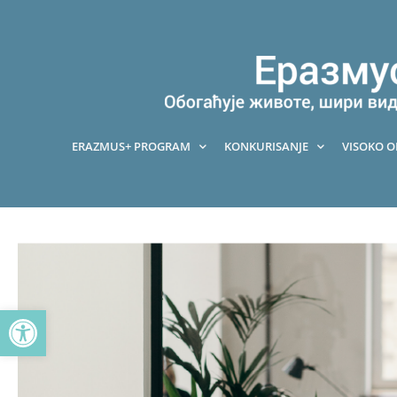
Pređi
na
sadržaj
ERAZMUS+ PROGRAM
KONKURISANJE
VISOKO 
Open toolbar