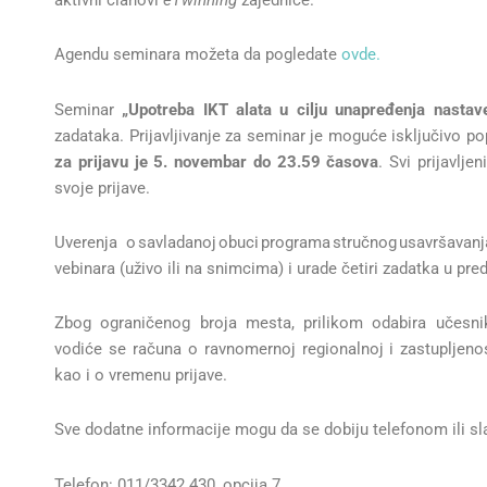
aktivni članovi
eTwinning
zajednice.
Agendu seminara možeta da pogledate
ovde.
Seminar
„Upotreba IKT alata u cilju unapređenja nastav
zadataka. Prijavljivanje za seminar je moguće isključivo 
za prijavu je
5. novembar
do 23
.
59 časova
. Svi prijavlj
svoje prijave.
Uverenja o savladanoj obuci programa stručnog usavršavan
vebinara (uživo ili na snimcima) i urade četiri zadatka u pr
Zbog ograničenog broja mesta, prilikom odabira učesnik
vodiće se računa o ravnomernoj regionalnoj i zastupljenost
kao i o vremenu prijave.
Sve dodatne informacije mogu da se dobiju telefonom ili sl
Telefon: 011/3342 430, opcija 7