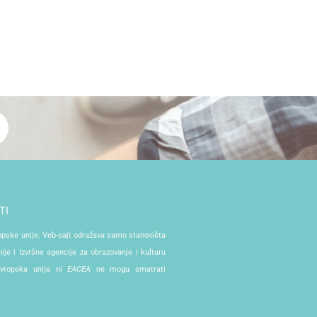
TI
ropske unije. Veb-sajt odražava samo stanovišta
je i Izvršne agencije za obrazovanje i kulturu
Evropska unija ni
EACEA
ne mogu smatrati