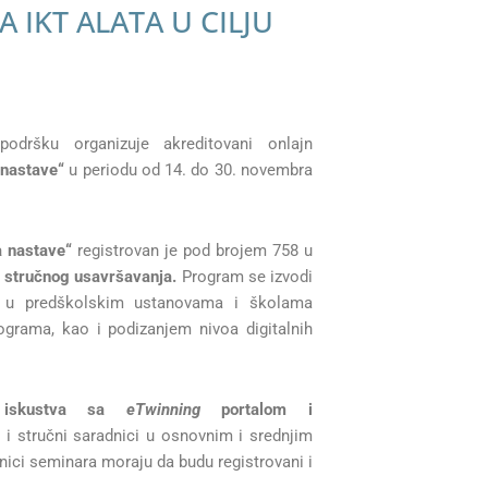
 IKT ALATA U CILJU
dršku organizuje akreditovani onlajn
 nastave“
u periodu od 14. do 30. novembra
a nastave“
registrovan je pod brojem 758 u
 stručnog usavršavanja
.
Program se izvodi
ve u predškolskim ustanovama i školama
grama, kao i podizanjem nivoa digitalnih
u iskustva sa
eTwinning
portalom
i
ci i stručni saradnici u osnovnim i srednjim
ici seminara moraju da budu registrovani i