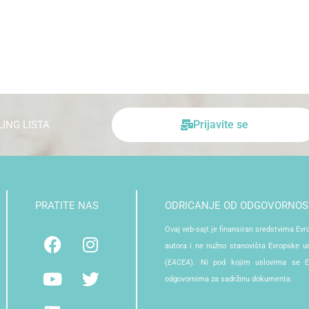
Prijavite se
ING LISTA
PRATITE NAS
ODRICANJE OD ODGOVORNOS
Facebook
Youtube
Linkedin
Instagram
Twitter
Ovaj veb-sajt je finansiran sredstvima Ev
autora i ne nužno stanovišta Evropske uni
(
EACEA
). Ni pod kojim uslovima se 
odgovornima za sadržinu dokumenta.