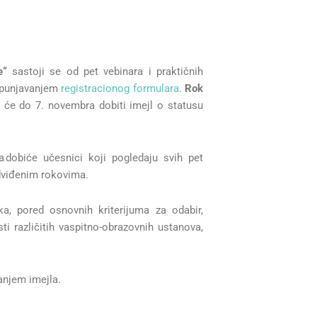
e“
sastoji se od pet vebinara i praktičnih
popunjavanjem
registracionog formulara
.
Rok
eni će do 7. novembra dobiti imejl o statusu
ja dobiće učesnici koji pogledaju svih pet
edviđenim rokovima.
a, pored osnovnih kriterijuma za odabir,
i različitih vaspitno-obrazovnih ustanova,
anjem imejla.