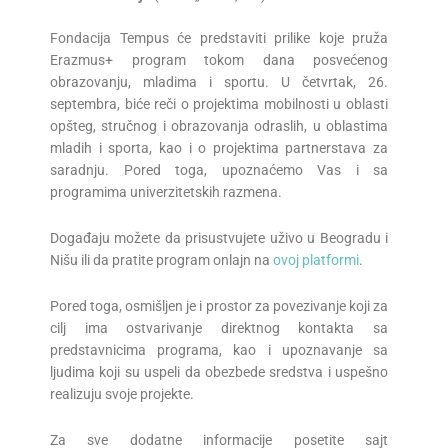
Fondacija Tempus će predstaviti prilike koje pruža
Erazmus+ program tokom dana posvećenog
obrazovanju, mladima i sportu. U četvrtak, 26.
septembra, biće reči o projektima mobilnosti u oblasti
opšteg, stručnog i obrazovanja odraslih, u oblastima
mladih i sporta, kao i o projektima partnerstava za
saradnju. Pored toga, upoznaćemo Vas i sa
programima univerzitetskih razmena.
Događaju možete da prisustvujete uživo u Beogradu i
Nišu ili da pratite program onlajn na
ovoj platformi
.
Pored toga, osmišljen je i prostor za povezivanje koji za
cilj ima ostvarivanje direktnog kontakta sa
predstavnicima programa, kao i upoznavanje sa
ljudima koji su uspeli da obezbede sredstva i uspešno
realizuju svoje projekte.
Za sve dodatne informacije posetite sajt