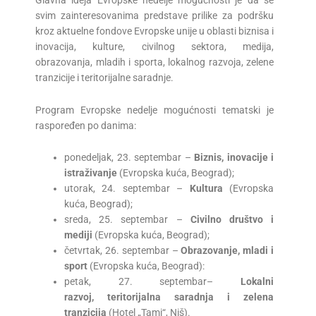
svim zainteresovanima predstave prilike za podršku
kroz aktuelne fondove Evropske unije u oblasti biznisa i
inovacija, kulture, civilnog sektora, medija,
obrazovanja, mladih i sporta, lokalnog razvoja, zelene
tranzicije i teritorijalne saradnje.
Program Evropske nedelje mogućnosti tematski je
raspoređen po danima:
ponedeljak, 23. septembar –
Biznis, inovacije i
istraživanje
(Evropska kuća, Beograd);
utorak, 24. septembar –
Kultura
(Evropska
kuća, Beograd);
sreda, 25. septembar –
Civilno društvo i
mediji
(Evropska kuća, Beograd);
četvrtak, 26. septembar –
Obrazovanje, mladi i
sport
(Evropska kuća, Beograd):
petak, 27. septembar–
Lokalni
razvoj,
teritorijalna saradnja i zelena
tranzicija
(Hotel „Tami“, Niš).