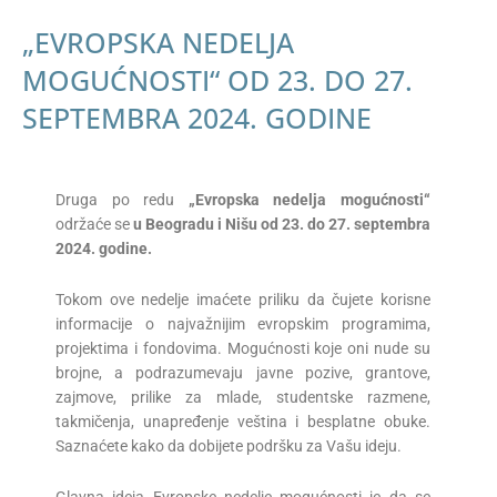
„EVROPSKA NEDELJA
MOGUĆNOSTI“ OD 23. DO 27.
SEPTEMBRA 2024. GODINE
Druga po redu
„Evropska nedelja mogućnosti“
održaće se
u Beogradu i Nišu od 23. do 27. septembra
2024. godine.
Tokom ove nedelje imaćete priliku da čujete korisne
informacije o najvažnijim evropskim programima,
projektima i fondovima. Mogućnosti koje oni nude su
brojne, a podrazumevaju javne pozive, grantove,
zajmove, prilike za mlade, studentske razmene,
takmičenja, unapređenje veština i besplatne obuke.
Saznaćete kako da dobijete podršku za Vašu ideju.
Glavna ideja Evropske nedelje mogućnosti je da se