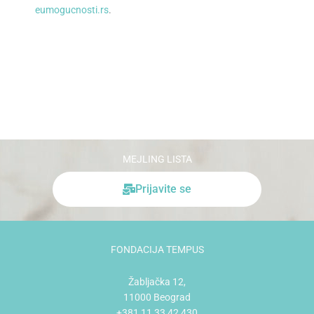
eumogucnosti.rs
.
MEJLING LISTA
Prijavite se
FONDACIJA TEMPUS
Žabljačka 12,
11000 Beograd
+381 11 33 42 430