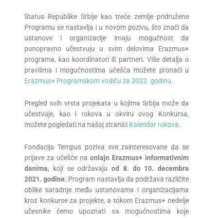
Status Republike Srbije kao treće zemlje pridružene
Programu se nastavlja i u novom pozivu, što znači da
ustanove i organizacije imaju mogućnost da
punopravno učestvuju u svim delovima Erazmus+
programa, kao koordinatori ili partneri. Više detalja o
pravilima i mogućnostima učešća možete pronaći u
Erazmus+ Programskom vodiču za 2022. godinu.
Pregled svih vrsta projekata u kojima Srbija može da
učestvuje, kao i rokova u okviru ovog Konkursa,
možete pogledati na našoj stranici
Kalendar rokova
.
Fondacija Tempus poziva sve zainteresovane da se
prijave za učešće na
onlajn
Erazmus+ informativnim
danima
, koji se održavaju
od
8. do
10.
decembra
2021. godine
. Program nastavlja da podržava različite
oblike saradnje među ustanovama i organizacijama
kroz konkurse za projekte, a tokom Erazmus+ nedelje
učesnike ćemo upoznati sa mogućnostima koje