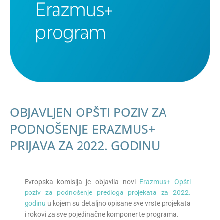
OBJAVLJEN OPŠTI POZIV ZA
PODNOŠENJE ERAZMUS+
PRIJAVA ZA 2022. GODINU
Evropska komisija je objavila novi
Erazmus+ Opšti
poziv za podnošenje predloga projekata za 2022.
godinu
u kojem su detaljno opisane sve vrste projekata
i rokovi za sve pojedinačne komponente programa.