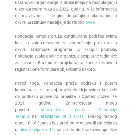
ustanove i organizacije iz Srbije imaju na raspolaganju
u konkursnom roku za 2022. godinu. Više informacija
o prijavljivanju i drugim događajima planiranim u
okviru
Erazmus+ nedelje
je dostupno
ovde
.
Fondacija Tempus pruža kontinuiranu podršku svima
koji su zainteresovani za podnošenje projekata u
okviru Erazmus+ programa. U sklopu podrške,
Fondacija svake godine organizuje besplatne radionice
za pisanje Erazmus+ projekata, a tačne termine i
registracione formulare objavićemo uskoro.
Pored toga, Fondacija pruža podršku i putem
konsultacija za razvoj projektnih ideja svima koji žele
da podnesu prijave za projekte u Opštem pozivu za
2021. godinu. Zainteresovani mogu
posetiti
Informativni centar Fondacije
Tempus
na
Terazijama 39 (I sprat)
, svakog radnog
dana 10-18 časova bez prethodne najave ili kancelariju
u
ulici Žabljačka 12
, uz prethodno zakazivanje. Sve