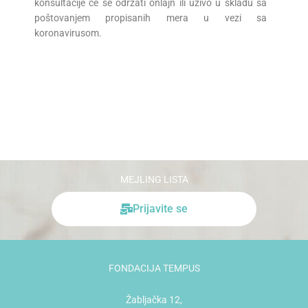
konsultacije će se održati onlajn ili uživo u skladu sa
poštovanjem propisanih mera u vezi sa
koronavirusom.
MEJLING LISTA
Prijavite se
FONDACIJA TEMPUS
Žabljačka 12,