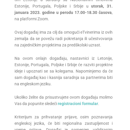
Estonije, Portugala, Poljske i Srbije u
utorak, 31
.
januara
202
3
. godine u perodu 1
7
.00-1
8
.30 časova
,
na platformi Zoom.
Ovaj događaj ima za cilj da omogući eTvinerima iz ovih
zemalja da se povežu radi pokretanja ili učestvovanja
na zajedničkim projektima za predškolski uzrast.
Na ovom onlajn događaju, nastavnici iz Letonije,
Estonije, Portugala, Poljske i Srbije će razviti projektne
ideje i upoznati se sa kolegama. Napominjemo da će
sam događaj kao i kasnija saradnja sa partnerima biti
na engleskom jeziku.
Ukoliko želite da prisustvujete ovom događaju molimo
Vas da popunite sledeći
registracioni formular
.
Kriterijum za prihvatanje prijave, osim poznavanja
engleskoj jezika, će biti regionalna zastupljenost i
vreme prijave. Događaj je namenjen validiranim