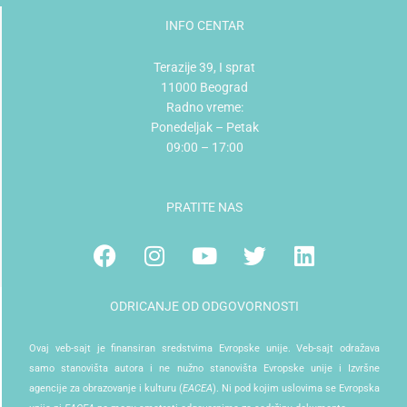
INFO CENTAR
Terazije 39, I sprat
11000 Beograd
Radno vreme:
Ponedeljak – Petak
09:00 – 17:00
PRATITE NAS
Facebook
Instagram
Youtube
Twitter
Linkedin
ODRICANJE OD ODGOVORNOSTI
Ovaj veb-sajt je finansiran sredstvima Evropske unije. Veb-sajt odražava
samo stanovišta autora i ne nužno stanovišta Evropske unije i Izvršne
agencije za obrazovanje i kulturu (
EACEA
). Ni pod kojim uslovima se Evropska