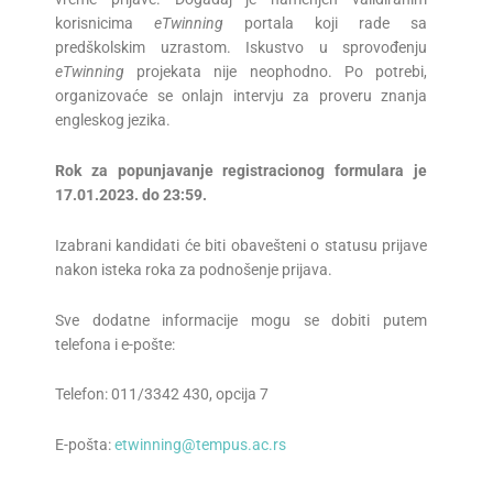
korisnicima
eTwinning
portala koji rade sa
predškolskim uzrastom. Iskustvo u sprovođenju
eTwinning
projekata nije neophodno. Po potrebi,
organizovaće se onlajn intervju za proveru znanja
engleskog jezika.
Rok za popunjavanje registracionog formulara je
17.0
1.202
3. do 23:59.
Izabrani kandidati će biti obavešteni o statusu prijave
nakon isteka roka za podnošenje prijava.
Sve dodatne informacije mogu se dobiti putem
telefona i e-pošte:
Telefon: 011/3342 430, opcija 7
E-pošta:
etwinning@tempus.ac.rs