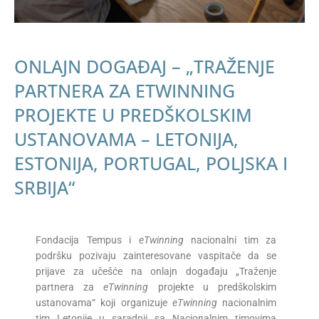
ONLAJN DOGAĐAJ – „TRAŽENJE
PARTNERA ZA ETWINNING
PROJEKTE U PREDŠKOLSKIM
USTANOVAMA – LETONIJA,
ESTONIJA, PORTUGAL, POLJSKA I
SRBIJA“
Fondacija Tempus i
eTwinning
nacionalni tim za
podršku pozivaju zainteresovane vaspitače da se
prijave za učešće na onlajn događaju „Traženje
partnera za
eTwinning
projekte u predškolskim
ustanovama“ koji organizuje
eTwinning
nacionalnim
tim Letonije u saradnji sa Nacionalnim timovima