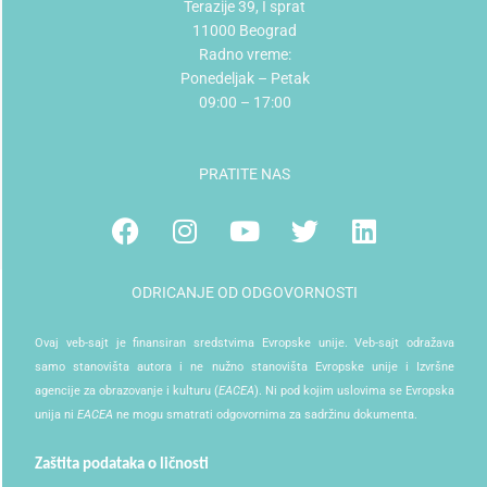
Terazije 39, I sprat
11000 Beograd
Radno vreme:
Ponedeljak – Petak
09:00 – 17:00
PRATITE NAS
Facebook
Instagram
Youtube
Twitter
Linkedin
ODRICANJE OD ODGOVORNOSTI
Ovaj veb-sajt je finansiran sredstvima Evropske unije. Veb-sajt odražava
samo stanovišta autora i ne nužno stanovišta Evropske unije i Izvršne
agencije za obrazovanje i kulturu (
EACEA
). Ni pod kojim uslovima se Evropska
unija ni
EACEA
ne mogu smatrati odgovornima za sadržinu dokumenta.
Zaštita podataka o ličnosti