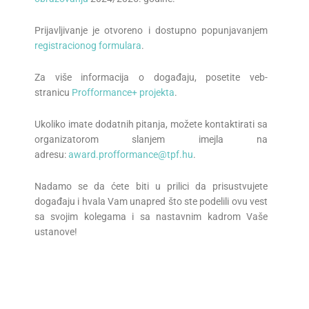
Prijavljivanje je otvoreno i dostupno popunjavanjem
registracionog formulara
.
Za više informacija o događaju, posetite veb-
stranicu
Profformance+ projekta
.
Ukoliko imate dodatnih pitanja, možete kontaktirati sa
organizatorom slanjem imejla na
adresu:
award.profformance@tpf.hu
.
Nadamo se da ćete biti u prilici da prisustvujete
događaju i hvala Vam unapred što ste podelili ovu vest
sa svojim kolegama i sa nastavnim kadrom Vaše
ustanove!