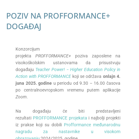
POZIV NA PROFFORMANCE+
DOGAĐAJ
Konzorcijum
projekta
PROFFORMANCE+
poziva zaposlene na
visokoškolskim ustanovama da prisustvuju
događaju
Teacher Power! − Higher Education Policy in
Action with PROFFORMANCE
koji se održava
onlajn 4.
juna 2025. godine
u periodu od 9.30 – 16.00 časova
po centralnoevropskom vremenu putem aplikacije
Zoom
.
Na događaju će biti predstavljeni
rezultati
PROFFORMANCE projekata
i najbolji projekti
iz prakse koji su dobili
Profformance međunarodnu
nagradu za nastavnike u visokom
obrazovanju
2024/2025. godine.