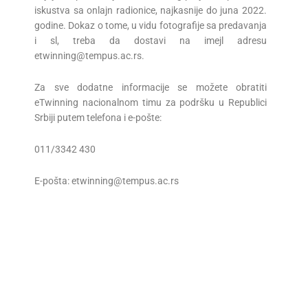
iskustva sa onlajn radionice, najkasnije do juna 2022.
godine. Dokaz o tome, u vidu fotografije sa predavanja
i sl, treba da dostavi na imejl adresu
etwinning@tempus.ac.rs.
Za sve dodatne informacije se možete obratiti
eTwinning nacionalnom timu za podršku u Republici
Srbiji putem telefona i e-pošte:
011/3342 430
E-pošta: etwinning@tempus.ac.rs