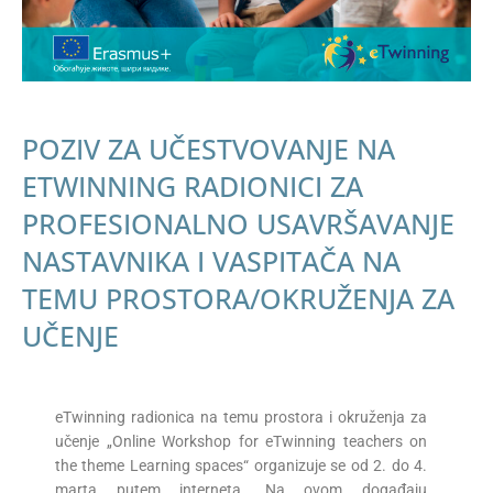
POZIV ZA UČESTVOVANJE NA
ETWINNING RADIONICI ZA
PROFESIONALNO USAVRŠAVANJE
NASTAVNIKA I VASPITAČA NA
TEMU PROSTORA/OKRUŽENJA ZA
UČENJE
eTwinning radionica na temu prostora i okruženja za
učenje „Online Workshop for eTwinning teachers on
the theme Learning spaces“ organizuje se od 2. do 4.
marta putem interneta. Na ovom događaju