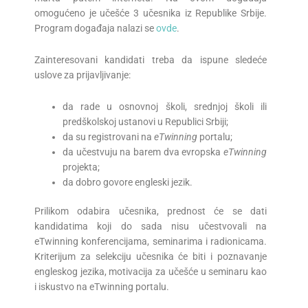
omogućeno je učešće 3 učesnika iz Republike Srbije.
Program događaja nalazi se
ovde
.
Zainteresovani kandidati treba da ispune sledeće
uslove za prijavljivanje:
da rade u osnovnoj školi, srednjoj školi ili
predškolskoj ustanovi u Republici Srbiji;
da su registrovani na
eTwinning
portalu;
da učestvuju na barem dva evropska
eTwinning
projekta;
da dobro govore engleski jezik.
Prilikom odabira učesnika, prednost će se dati
kandidatima koji do sada nisu učestvovali na
eTwinning konferencijama, seminarima i radionicama.
Kriterijum za selekciju učesnika će biti i poznavanje
engleskog jezika, motivacija za učešće u seminaru kao
i iskustvo na eTwinning portalu.