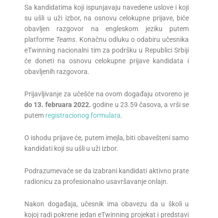
Sa kandidatima koji ispunjavaju navedene uslove i koji
su ušli u uži izbor, na osnovu celokupne prijave, biće
obavljen razgovor na engleskom jeziku putem
platforme
Teams
. Konačnu odluku o odabiru učesnika
eTwinning nacionalni tim za podršku u Republici Srbiji
će doneti na osnovu celokupne prijave kandidata i
obavljenih razgovora.
Prijavljivanje za učešće na ovom događaju otvoreno je
do 13. februara 2022.
godine u 23.59 časova, a vrši se
putem
registracionog formulara
.
O ishodu prijave će, putem imejla, biti obavešteni samo
kandidati koji su ušli u uži izbor.
Podrazumevaće se da izabrani kandidati aktivno prate
radionicu za profesionalno usavršavanje onlajn.
Nakon događaja, učesnik ima obavezu da u školi u
kojoj radi pokrene jedan eTwinning projekat i predstavi