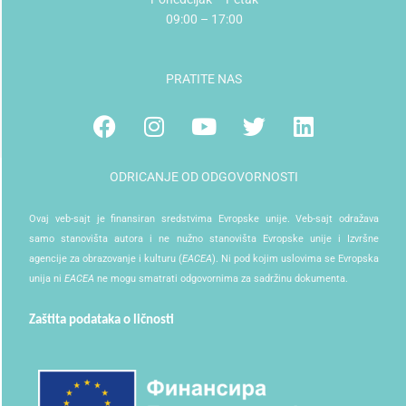
09:00 – 17:00
PRATITE NAS
Facebook
Instagram
Youtube
Twitter
Linkedin
ODRICANJE OD ODGOVORNOSTI
Ovaj veb-sajt je finansiran sredstvima Evropske unije. Veb-sajt odražava
samo stanovišta autora i ne nužno stanovišta Evropske unije i Izvršne
agencije za obrazovanje i kulturu (
EACEA
). Ni pod kojim uslovima se Evropska
unija ni
EACEA
ne mogu smatrati odgovornima za sadržinu dokumenta.
Zaštita podataka o ličnosti