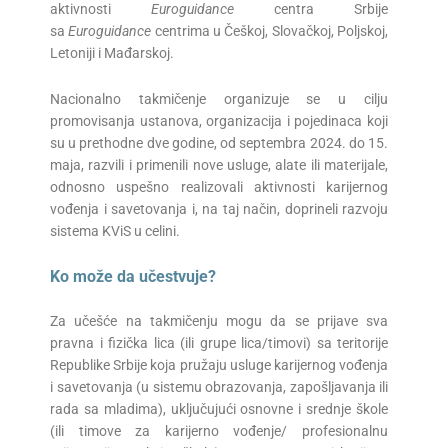
aktivnosti
Euroguidance
centra Srbije
sa
Euroguidance
centrima u Češkoj, Slovačkoj, Poljskoj,
Letoniji i Mađarskoj.
Nacionalno takmičenje organizuje se u cilju
promovisanja ustanova, organizacija i pojedinaca koji
su u prethodne dve godine, od septembra 2024. do 15.
maja, razvili i primenili nove usluge, alate ili materijale,
odnosno uspešno realizovali aktivnosti karijernog
vođenja i savetovanja i, na taj način, doprineli razvoju
sistema KViS u celini.
Ko može da učestvuje?
Za učešće na takmičenju mogu da se prijave sva
pravna i fizička lica (ili grupe lica/timovi) sa teritorije
Republike Srbije koja pružaju usluge karijernog vođenja
i savetovanja (u sistemu obrazovanja, zapošljavanja ili
rada sa mladima), uključujući osnovne i srednje škole
(ili timove za karijerno vođenje/ profesionalnu