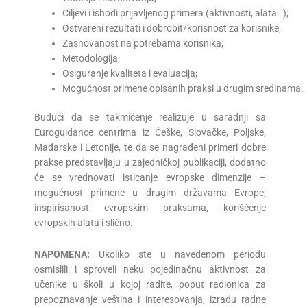
Ciljevi i ishodi prijavljenog primera (aktivnosti, alata…);
Ostvareni rezultati i dobrobit/korisnost za korisnike;
Zasnovanost na potrebama korisnika;
Metodologija;
Osiguranje kvaliteta i evaluacija;
Mogućnost primene opisanih praksi u drugim sredinama.
Budući da se takmičenje realizuje u saradnji sa
Euroguidance centrima iz Češke, Slovačke, Poljske,
Mađarske i Letonije, te da se nagrađeni primeri dobre
prakse predstavljaju u zajedničkoj publikaciji, dodatno
će se vrednovati isticanje evropske dimenzije –
mogućnost primene u drugim državama Evrope,
inspirisanost evropskim praksama, korišćenje
evropskih alata i slično.
NAPOMENA:
Ukoliko ste u navedenom periodu
osmislili i sproveli neku pojedinačnu aktivnost za
učenike u školi u kojoj radite, poput radionica za
prepoznavanje veština i interesovanja, izradu radne