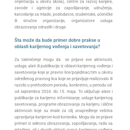
orijentaciju u okviru škola), centre za razvoj karijere,
zavode i agencije za zapošljavanje, udruženja,
kancelarije za mlade, poslodavce, studentske, učeničke
ili stručne organizacije, organizatore usluga
obrazovanja odraslih i druge.
Šta može
da bude
primer dobre prakse u
oblasti karijernog vođenja i savetovanja?
Za takmičenje mogu da se prijave sve aktivnosti,
usluge, alati ili publikacije iz oblasti karijernog vođenja i
savetovanja koje je pravno lice/pojedinac/tim u okviru
određenog pravnog lica koje se prijavljuje realizovalo ili
razvilo u prethodnom periodu, konkretno, u periodu od
od septembra 2024. do 15. maja. To uključuje alate i
publikacije za karijerno informisanje, usluge karijernog
savetovanja, programe obrazovanja za karijeru i slične
aktivnosti koje su imale za cilj unapređenje veština
upravljanja karijerom kod korisnika. Mogu da se prijave
primeri iz sektora obrazovanja, zapošljavanja, rada sa
mladima, ali i drugih oblasti poput karijernog vođenja