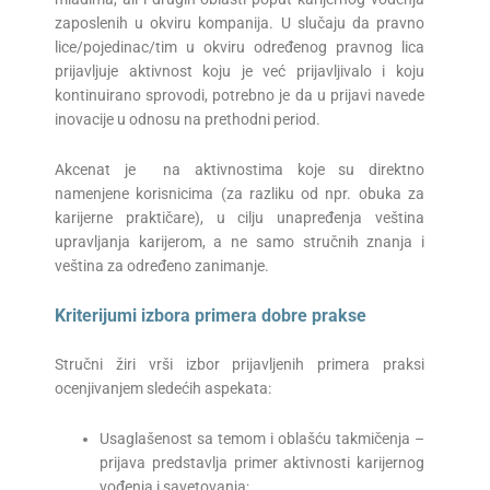
zaposlenih u okviru kompanija. U slučaju da pravno
lice/pojedinac/tim u okviru određenog pravnog lica
prijavljuje aktivnost koju je već prijavljivalo i koju
kontinuirano sprovodi, potrebno je da u prijavi navede
inovacije u odnosu na prethodni period.
Akcenat je na aktivnostima koje su direktno
namenjene korisnicima (za razliku od npr. obuka za
karijerne praktičare), u cilju unapređenja veština
upravljanja karijerom, a ne samo stručnih znanja i
veština za određeno zanimanje.
Kriterijumi izbora
primera dobre prakse
Stručni žiri vrši izbor prijavljenih primera praksi
ocenjivanjem sledećih aspekata:
Usaglašenost sa temom i oblašću takmičenja –
prijava predstavlja primer aktivnosti karijernog
vođenja i savetovanja;