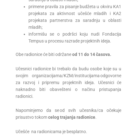
primene pravila za pisanje budžeta u okviru KA1
projekata za aktivnost učešće mladih i KA2
projekata partnerstva za saradnju u oblasti
mladih;
informišu se o podršci koju nudi Fondacija
Tempus u procesu razrade projektnih ideja.
Obe radionice će biti održane
od 11 do 14 časova.
Učesnici radionice bi trebalo da budu osobe koje su u
svojim organizacijama/KZM/institucijama odgovorne
za razvoj i pripremu projektnih ideja. Učesnici će
naknadno biti obavešteni o načinu pristupanja
radionici.
Napominjemo da se od svih učesnika/ca očekuje
prisustvo tokom
celog trajanja radionice
.
Učešće na radionicama je besplatno.