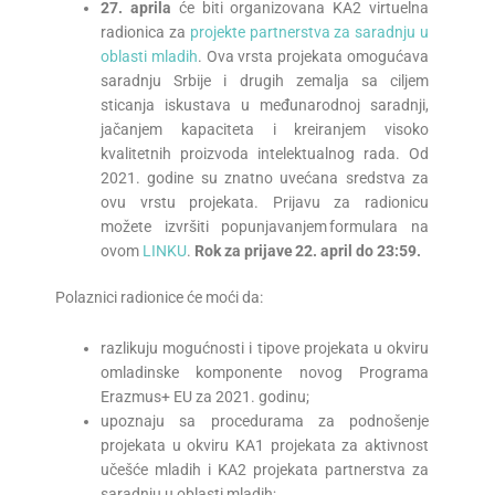
27. aprila
će biti organizovana KA2 virtuelna
radionica za
projekte partnerstva za saradnju u
oblasti mladih
. Ova vrsta projekata omogućava
saradnju Srbije i drugih zemalja sa ciljem
sticanja iskustava u međunarodnoj saradnji,
jačanjem kapaciteta i kreiranjem visoko
kvalitetnih proizvoda intelektualnog rada. Od
2021. godine su znatno uvećana sredstva za
ovu vrstu projekata. Prijavu za radionicu
možete izvršiti popunjavanjem formulara na
ovom
LINKU
.
Rok za prijave
22
. a
pril
do 23:59.
Polaznici radionice će moći da:
razlikuju mogućnosti i tipove projekata u okviru
omladinske komponente novog Programa
Erazmus+ EU za 2021. godinu;
upoznaju sa procedurama za podnošenje
projekata u okviru KA1 projekata za aktivnost
učešće mladih i KA2 projekata partnerstva za
saradnju u oblasti mladih;