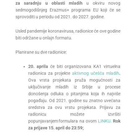
za saradnju u oblasti mladih
u okviru novog
sedmogodišnjeg Erazmus+ programa EU koji će se
sprovoditi u periodu od 2021. do 2027. godine.
Usled pandemije koronavirusa, radionice će ove godine
biti održane u onlajn formatu.
Planirane su dve radionice:
20. aprila
će biti organizovana KA1 virtuelna
radionica za projekte
aktivnog učešća mladih
.
Ova vrsta projekata pruža mogućnosti za
uključivanje mladih iz Srbije u procese
donošenja odluka o pitanjima koja ih najviše
pogađaju. Od 2021. godine su znatno uvećana
sredstva za ovu vrstu projekata. Prijavu za
radionicu možete izvršiti
popunjavanjem formulara na ovom
LINKU
.
Rok
za prijave 1
5
. a
pril
do 23:59;