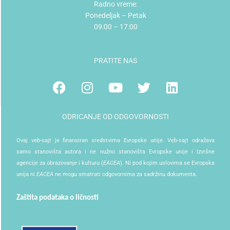
Radno vreme:
Ponedeljak – Petak
09:00 – 17:00
PRATITE NAS
Facebook
Instagram
Youtube
Twitter
Linkedin
ODRICANJE OD ODGOVORNOSTI
Ovaj veb-sajt je finansiran sredstvima Evropske unije. Veb-sajt odražava
samo stanovišta autora i ne nužno stanovišta Evropske unije i Izvršne
agencije za obrazovanje i kulturu (
EACEA
). Ni pod kojim uslovima se Evropska
unija ni
EACEA
ne mogu smatrati odgovornima za sadržinu dokumenta.
Zaštita podataka o ličnosti