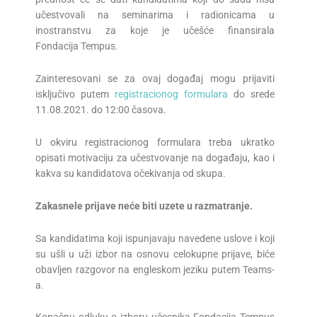
učestvovali na seminarima i radionicama u
inostranstvu za koje je učešće finansirala
Fondacija Tempus.
Zainteresovani se za ovaj događaj mogu prijaviti
isključivo putem
registracionog formulara
do srede
11.08.2021. do 12:00 časova.
U okviru registracionog formulara treba ukratko
opisati motivaciju za učestvovanje na događaju, kao i
kakva su kandidatova očekivanja od skupa.
Zakasnele prijave neće biti uzete u razmatranje.
Sa kandidatima koji ispunjavaju navedene uslove i koji
su ušli u uži izbor na osnovu celokupne prijave, biće
obavljen razgovor na engleskom jeziku putem Teams-
a.