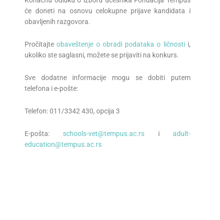
Konačnu odluku o izboru učesnika Fondacija Tempus
će doneti na osnovu celokupne prijave kandidata i
obavljenih razgovora.
Pročitajte
obaveštenje o obradi podataka o ličnosti
i,
ukoliko ste saglasni, možete se prijaviti na konkurs.
Sve dodatne informacije mogu se dobiti putem
telefona i e-pošte:
Telefon: 011/3342 430, opcija 3
E-pošta:
schools-vet@tempus.ac.rs
i
adult-
education@tempus.ac.rs