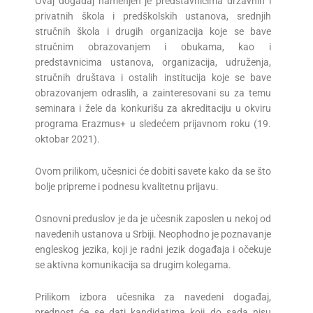
Ovaj događaj namenjen je predstavnicima državnih i
privatnih škola i predškolskih ustanova, srednjih
stručnih škola i drugih organizacija koje se bave
stručnim obrazovanjem i obukama, kao i
predstavnicima ustanova, organizacija, udruženja,
stručnih društava i ostalih institucija koje se bave
obrazovanjem odraslih, a zainteresovani su za temu
seminara i žele da konkurišu za akreditaciju u okviru
programa Erazmus+ u sledećem prijavnom roku (19.
oktobar 2021).
Ovom prilikom, učesnici će dobiti savete kako da se što
bolje pripreme i podnesu kvalitetnu prijavu.
Osnovni preduslov je da je učesnik zaposlen u nekoj od
navedenih ustanova u Srbiji. Neophodno je poznavanje
engleskog jezika, koji je radni jezik događaja i očekuje
se aktivna komunikacija sa drugim kolegama.
Prilikom izbora učesnika za navedeni događaj,
prednost će se dati kandidatima koji do sada nisu